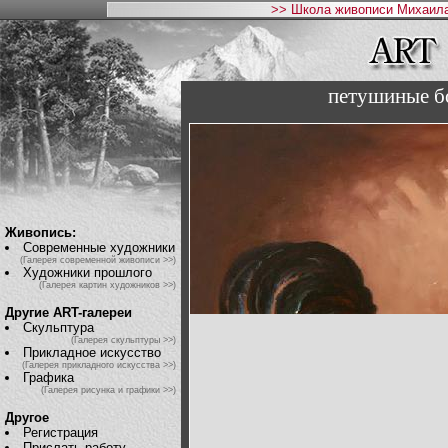
>> Школа живописи Михаила
петушиные б
Живопись:
Современные художники
(Галерея современной живописи >>)
Художники прошлого
(Галерея картин художников >>)
Другие ART-галереи
Скульптура
(Галерея скульптуры >>)
Прикладное искусство
(Галерея прикладного искусства >>)
Графика
(Галерея рисунка и графики >>)
Другое
Регистрация
Прислать работу