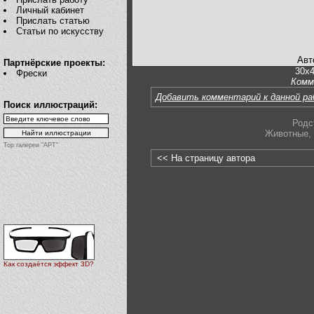
Личный кабинет
Прислать статью
Статьи по искусству
Авт
Партнёрские проекты:
30x4
Фрески
Комм
Добавить комментарий к данной р
Поиск иллюстраций:
Родс
Животные
,
Top галереи "АРТ"
<< На страницу автора
Как создаётся эффект 3D?