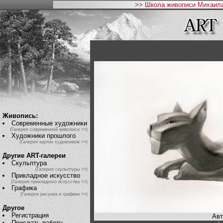
>> Школа живописи Михаила
Живопись:
Современные художники
(Галерея современной живописи >>)
Художники прошлого
(Галерея картин художников >>)
Другие ART-галереи
Скульптура
(Галерея скульптуры >>)
Прикладное искусство
(Галерея прикладного искусства >>)
Графика
(Галерея рисунка и графики >>)
Другое
Регистрация
Авт
Прислать работу