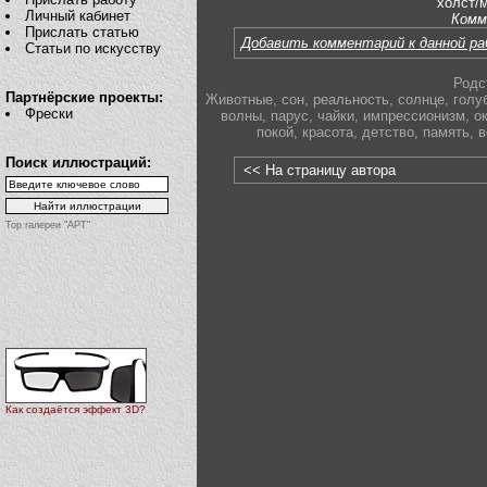
холст/м
Личный кабинет
Комм
Прислать статью
Добавить комментарий к данной р
Статьи по искусству
Родс
Партнёрские проекты:
Животные
,
сон
,
реальность
,
солнце
,
голу
Фрески
волны
,
парус
,
чайки
,
импрессионизм
,
о
покой
,
красота
,
детство
,
память
,
в
Поиск иллюстраций:
<< На страницу автора
Top галереи "АРТ"
Как создаётся эффект 3D?