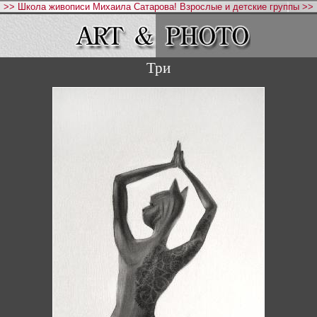
>> Школа живописи Михаила Сатарова! Взрослые и детские группы >>
Три