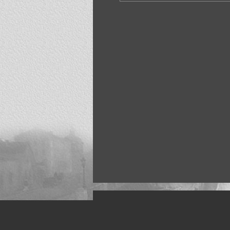
Искусство, живопись и фото
Жанры: Пейзаж, портрет, ню, природа, м