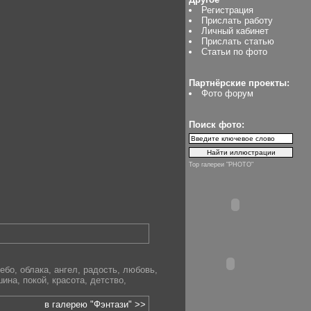
Регистрация
Прислать работу
Личный кабинет
Прислать статью
Статьи по фото
Партнёрские проекты:
Фото форум
Поиск фото:
Top галереи "PHOTO"
ебо
,
облака
,
ангел
,
радость
,
любовь
,
шина
,
покой
,
красота
,
детство
,
в галерею "Фэнтази" >>