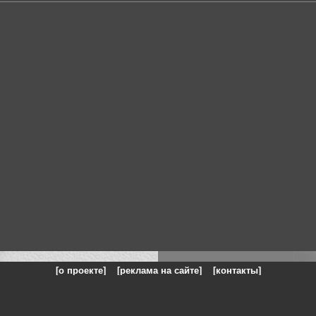
[о проекте]
[реклама на сайте]
[контакты]
: на сайте представлены галереи картин и фотографий художников и п
одели, реклама, панорамы, чёрно белое фото, море, фэнтази, натюрморт,