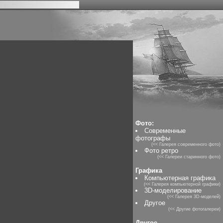
Фото:
Современные
фотографы
(<< Галерея современного фото)
Фото ретро
(<< Галереи старинного фото)
Графика
Компьютерная графика
(<< Галерея компьютерной графики)
3D-моделирование
(<< Галерея 3D-моделей)
Другое
(<< Другие фотогалереи)
Другое