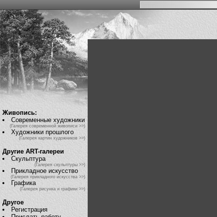
Живопись:
Современные художники
(Галерея современной живописи >>)
Художники прошлого
(Галерея картин художников >>)
Другие ART-галереи
Скульптура
(Галерея скульптуры >>)
Прикладное искусство
(Галерея прикладного искусства >>)
Графика
(Галерея рисунка и графики >>)
Другое
Регистрация
Прислать работу