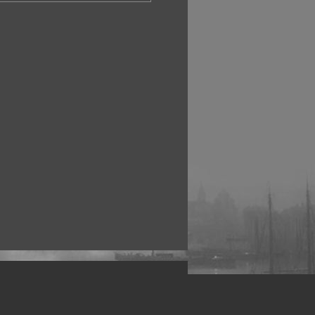
рофессиональных фотографов.
 макро, авто, гламур, фото свадеб и др.