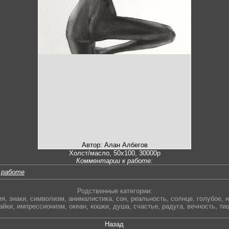
Автор: Алан Албегов
Холст/масло, 50х100, 30000р
Комментарии к работе:
 работе
Родственные категории:
ия
,
знаки
,
символизм
,
анималистика
,
сон
,
реальность
,
солнце
,
голубое
,
н
айки
,
импрессионизм
,
океан
,
кошки
,
душа
,
счастье
,
радуга
,
вечность
,
ти
Назад