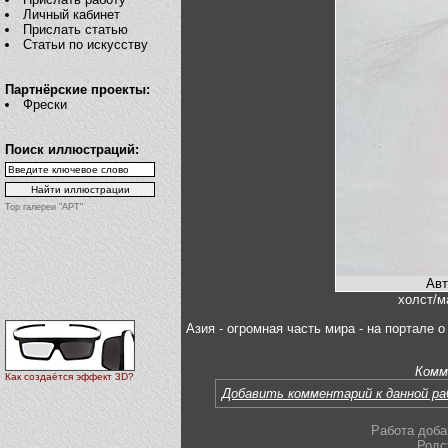
Личный кабинет
Прислать статью
Статьи по искусству
Партнёрские проекты:
Фрески
Поиск иллюстраций:
Top галереи "АРТ"
Авт
холст/м
Азия - огромная часть мира - на портале 
Комм
Как создаётся эффект 3D?
Добавить комментарий к данной р
Работа доба
Родс