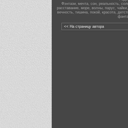
Фэнтази
,
мечта
,
сон
,
реальность
,
сол
расставание
,
море
,
волны
,
парус
,
чайки
,
вечность
,
тишина
,
покой
,
красота
,
детст
фанта
<< На страницу автора