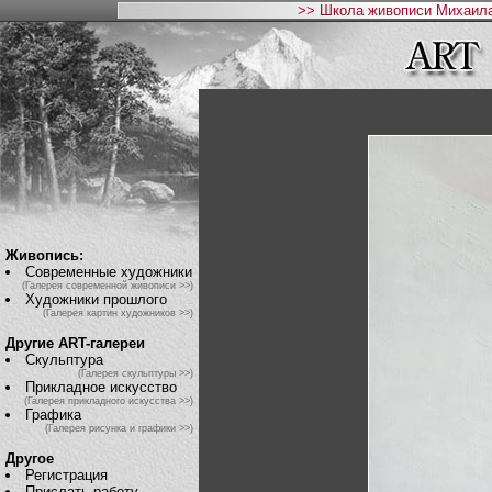
>> Школа живописи Михаила
Живопись:
Современные художники
(Галерея современной живописи >>)
Художники прошлого
(Галерея картин художников >>)
Другие ART-галереи
Скульптура
(Галерея скульптуры >>)
Прикладное искусство
(Галерея прикладного искусства >>)
Графика
(Галерея рисунка и графики >>)
Другое
Регистрация
Прислать работу