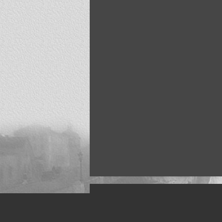
Искусство, живопись и фото
Жанры: Пейзаж, портрет, ню, природа, м