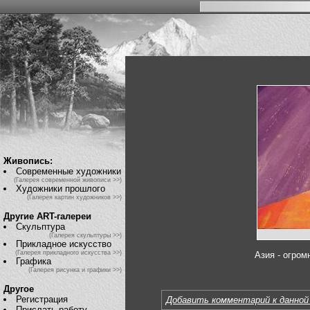
Живопись:
Современные художники
(Галерея современной живописи >>)
Художники прошлого
(Галерея картин художников >>)
Другие ART-галереи
Скульптура
(Галерея скульптуры >>)
Прикладное искусство
(Галерея прикладного искусства >>)
Азия - огром
Графика
(Галерея рисунка и графики >>)
Другое
Регистрация
Добавить комментарий к данной
Прислать работу