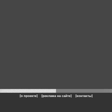
[о проекте]
[реклама на сайте]
[контакты]
: на сайте представлены галереи картин и фотографий художников и п
одели, реклама, панорамы, чёрно белое фото, море, фэнтази, натюрморт,