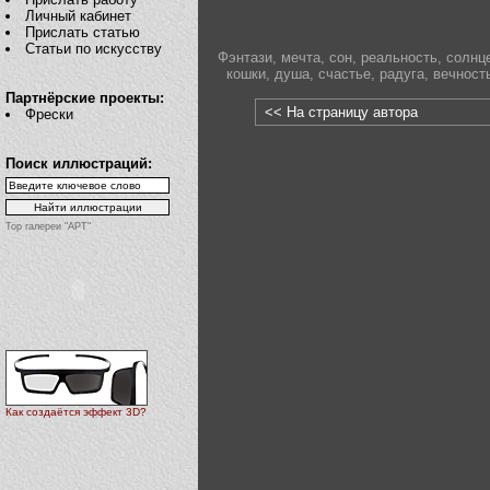
Личный кабинет
Прислать статью
Статьи по искусству
Фэнтази
,
мечта
,
сон
,
реальность
,
солнц
кошки
,
душа
,
счастье
,
радуга
,
вечност
Партнёрские проекты:
<< На страницу автора
Фрески
Поиск иллюстраций:
Top галереи "АРТ"
Как создаётся эффект 3D?