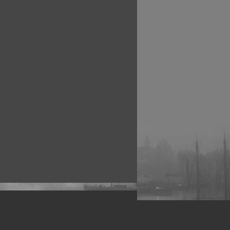
рофессиональных фотографов.
 макро, авто, гламур, фото свадеб и др.