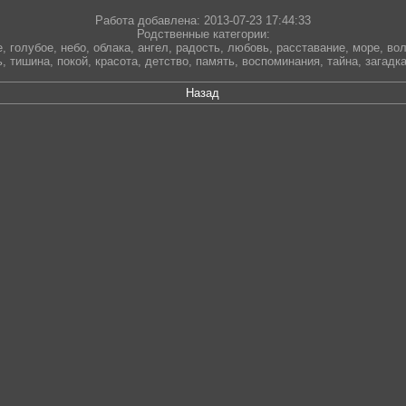
Работа добавлена: 2013-07-23 17:44:33
Родственные категории:
е
,
голубое
,
небо
,
облака
,
ангел
,
радость
,
любовь
,
расставание
,
море
,
во
ь
,
тишина
,
покой
,
красота
,
детство
,
память
,
воспоминания
,
тайна
,
загадк
Назад