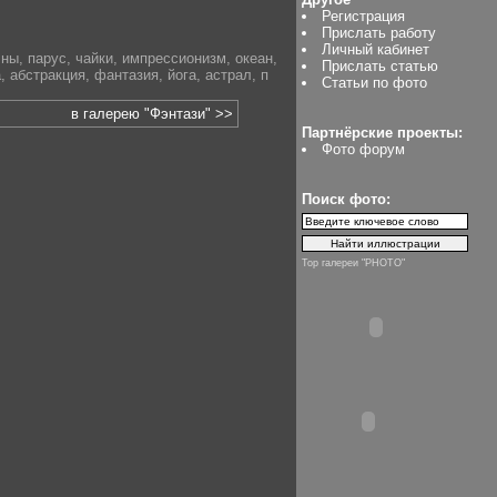
Регистрация
Прислать работу
Личный кабинет
лны
,
парус
,
чайки
,
импрессионизм
,
океан
,
Прислать статью
а
,
абстракция
,
фантазия
,
йога
,
астрал
,
п
Статьи по фото
в галерею "Фэнтази" >>
Партнёрские проекты:
Фото форум
Поиск фото:
Top галереи "PHOTO"