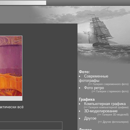
Фото:
Современные
фотографы
(<< Галерея современного фото)
Фото ретро
(<< Галереи старинного фото)
Графика
Компьютерная графика
актически всё
(<< Галерея компьютерной графики)
3D-моделирование
(<< Галерея 3D-моделей)
Другое
(<< Другие фотогалереи)
Другое