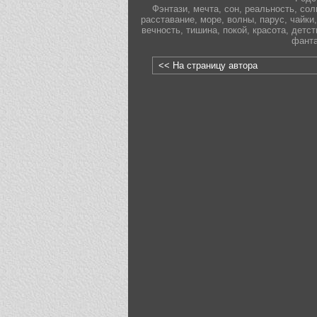
Фэнтази
,
мечта
,
сон
,
реальность
,
сол
расставание
,
море
,
волны
,
парус
,
чайки
,
вечность
,
тишина
,
покой
,
красота
,
детст
фанта
<< На страницу автора