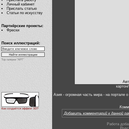
Личный кабинет
Прислать статью
Статьи по искусству
Партнёрские проекты:
Фрески
Поиск иллюстраций:
Top галереи "АРТ"
Авт
картон/
Азия - огромная часть мира - на портале 
Комм
Как создаётся эффект 3D?
Добавить комментарий к данной р
Работа доба
Родс