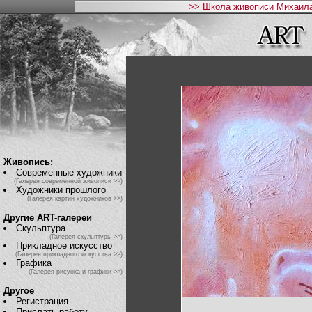
>> Школа живописи Михаила
Живопись:
Современные художники
(Галерея современной живописи >>)
Художники прошлого
(Галерея картин художников >>)
Другие ART-галереи
Скульптура
(Галерея скульптуры >>)
Прикладное искусство
(Галерея прикладного искусства >>)
Графика
(Галерея рисунка и графики >>)
Другое
Регистрация
Прислать работу