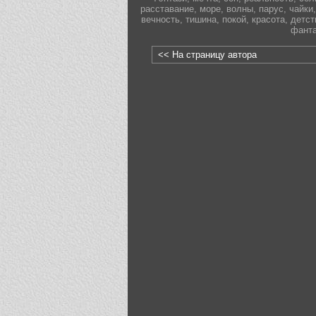
расставание
,
море
,
волны
,
парус
,
чайки
,
вечность
,
тишина
,
покой
,
красота
,
детст
фанта
<< На страницу автора