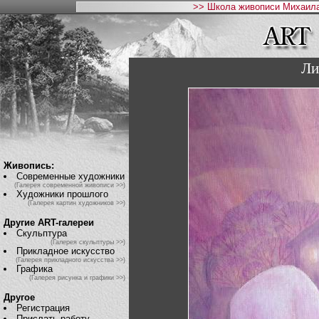
>> Школа живописи Михаила
Ли
Живопись:
Современные художники
(Галерея современной живописи >>)
Художники прошлого
(Галерея картин художников >>)
Другие ART-галереи
Скульптура
(Галерея скульптуры >>)
Прикладное искусство
(Галерея прикладного искусства >>)
Графика
(Галерея рисунка и графики >>)
Другое
Регистрация
Прислать работу