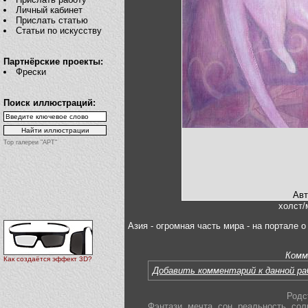
Личный кабинет
Прислать статью
Статьи по искусству
Партнёрские проекты:
Фрески
Поиск иллюстраций:
Top галереи "АРТ"
Авт
холст/
Азия - огромная часть мира - на портале 
Комм
Как создаётся эффект 3D?
Добавить комментарий к данной р
Родс
Фэнтази
,
мечта
,
сон
,
реальность
,
сол