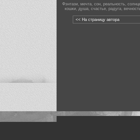
Фэнтази
,
мечта
,
сон
,
реальность
,
солнц
кошки
,
душа
,
счастье
,
радуга
,
вечност
<< На страницу автора
Искусство, живопись и фото
Жанры: Пейзаж, портрет, ню, природа, м