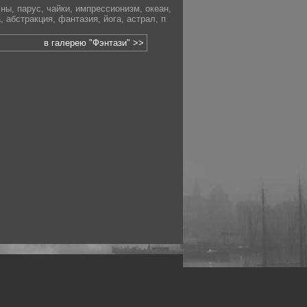
лны
,
парус
,
чайки
,
импрессионизм
,
океан
,
а
,
абстракция
,
фантазия
,
йога
,
астрал
,
п
в галерею "Фэнтази" >>
рофессиональных фотографов.
 макро, авто, гламур, фото свадеб и др.