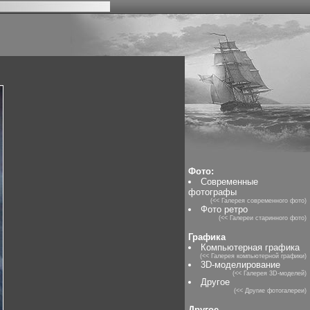
Фото:
Современные
фотографы
(<< Галерея современного фото)
Фото ретро
(<< Галереи старинного фото)
Графика
Компьютерная графика
(<< Галерея компьютерной графики)
3D-моделирование
(<< Галерея 3D-моделей)
Другое
(<< Другие фотогалереи)
Другое