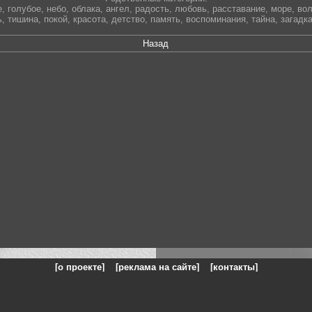
е
,
голубое
,
небо
,
облака
,
ангел
,
радость
,
любовь
,
расставание
,
море
,
во
ь
,
тишина
,
покой
,
красота
,
детство
,
память
,
воспоминания
,
тайна
,
загадк
Назад
[о проекте]
[реклама на сайте]
[контакты]
: на сайте представлены галереи картин и фотографий художников и п
одели, реклама, панорамы, чёрно белое фото, море, фэнтази, натюрморт,