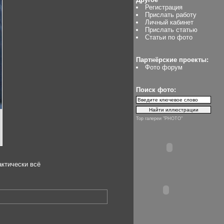
Регистрация
Прислать работу
Личный кабинет
Прислать статью
Статьи по фото
Партнёрские проекты:
Фото форум
Поиск фото:
Top галереи "PHOTO"
актически всё