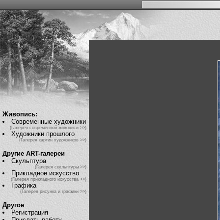
Живопись:
Современные художники
(Галерея современной живописи >>)
Художники прошлого
(Галерея картин художников >>)
Другие ART-галереи
Скульптура
(Галерея скульптуры >>)
Прикладное искусство
(Галерея прикладного искусства >>)
Графика
(Галерея рисунка и графики >>)
Другое
Регистрация
Прислать работу