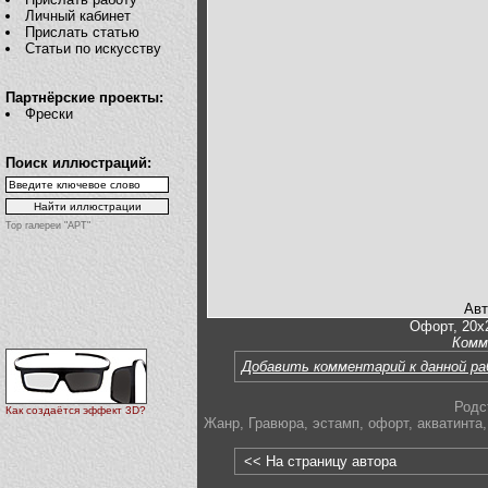
Личный кабинет
Прислать статью
Статьи по искусству
Партнёрские проекты:
Фрески
Поиск иллюстраций:
Top галереи "АРТ"
Авт
Офорт, 20х2
Комм
Добавить комментарий к данной р
Родс
Как создаётся эффект 3D?
Жанр
,
Гравюра
,
эстамп
,
офорт
,
акватинта
,
<< На страницу автора