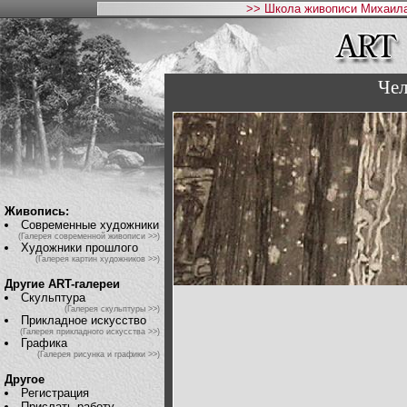
>> Школа живописи Михаила
Чел
Живопись:
Современные художники
(Галерея современной живописи >>)
Художники прошлого
(Галерея картин художников >>)
Другие ART-галереи
Скульптура
(Галерея скульптуры >>)
Прикладное искусство
(Галерея прикладного искусства >>)
Графика
(Галерея рисунка и графики >>)
Другое
Регистрация
Прислать работу