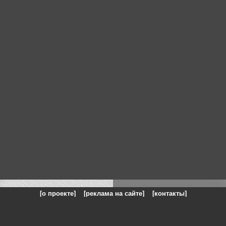
[о проекте]
[реклама на сайте]
[контакты]
: на сайте представлены галереи картин и фотографий художников и п
одели, реклама, панорамы, чёрно белое фото, море, фэнтази, натюрморт,