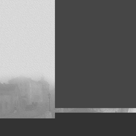
Искусство, живопись и фото
Жанры: Пейзаж, портрет, ню, природа, м