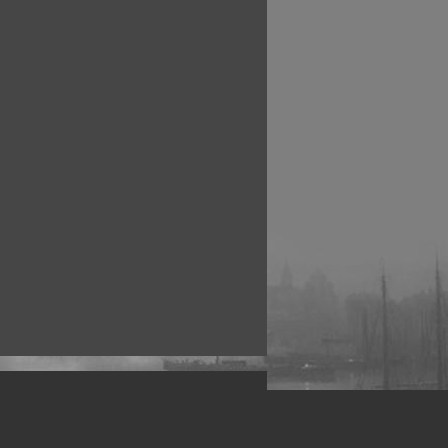
рофессиональных фотографов.
 макро, авто, гламур, фото свадеб и др.