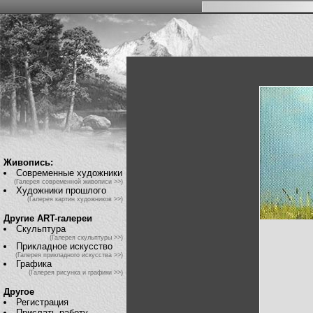
Живопись:
Современные художники
(Галерея современной живописи >>)
Художники прошлого
(Галерея картин художников >>)
Другие ART-галереи
Скульптура
(Галерея скульптуры >>)
Прикладное искусство
(Галерея прикладного искусства >>)
Графика
(Галерея рисунка и графики >>)
Другое
Регистрация
Прислать работу