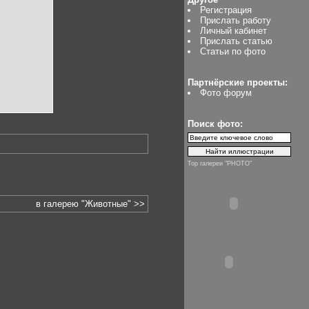
Регистрация
Прислать работу
Личный кабинет
Прислать статью
Статьи по фото
Партнёрские проекты:
Фото форум
Поиск фото:
Top галереи "PHOTO"
в галерею "Животные" >>