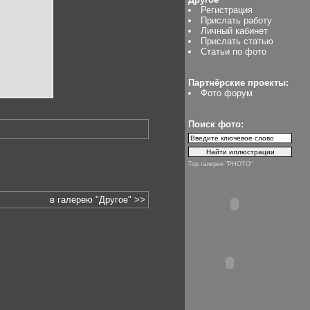
Регистрация
Прислать работу
Личный кабинет
Прислать статью
Статьи по фото
Партнёрские проекты:
Фото форум
Поиск фото:
Top галереи "PHOTO"
в галерею "Другое" >>