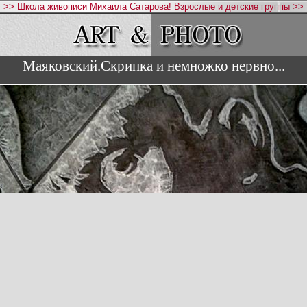
>> Школа живописи Михаила Сатарова! Взрослые и детские группы >>
Маяковский.Скрипка и немножко нервно...