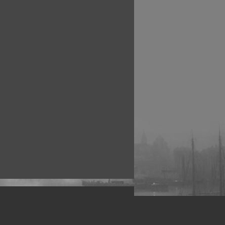
рофессиональных фотографов.
 макро, авто, гламур, фото свадеб и др.