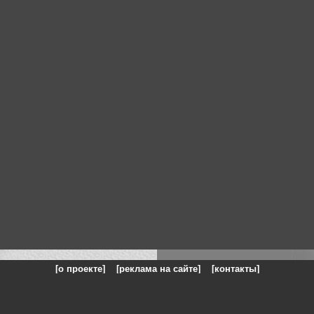
[о проекте]
[реклама на сайте]
[контакты]
: на сайте представлены галереи картин и фотографий художников и п
одели, реклама, панорамы, чёрно белое фото, море, фэнтази, натюрморт,