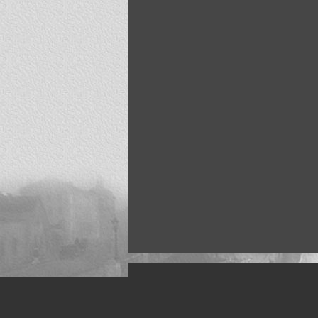
Искусство, живопись и фото
Жанры: Пейзаж, портрет, ню, природа, м