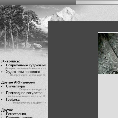
Живопись:
Современные художники
(Галерея современной живописи >>)
Художники прошлого
(Галерея картин художников >>)
Другие ART-галереи
Скульптура
(Галерея скульптуры >>)
Прикладное искусство
(Галерея прикладного искусства >>)
Графика
(Галерея рисунка и графики >>)
Другое
Регистрация
Прислать работу