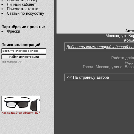
Личный кабинет
Прислать статью
Статьи по искусству
Партнёрские проекты:
Авто
Фрески
Москва, ул. Вар
Комм
Поиск иллюстраций:
Добавить комментарий к данной р
Работа доба
Родс
Top галереи "АРТ"
Город
,
Москва
,
улица
,
Варв
<< На страницу автора
Как создаётся эффект 3D?