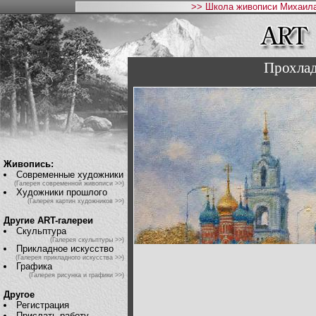
>> Школа живописи Михаила
Прохлад
Живопись:
Современные художники
(Галерея современной живописи >>)
Художники прошлого
(Галерея картин художников >>)
Другие ART-галереи
Скульптура
(Галерея скульптуры >>)
Прикладное искусство
(Галерея прикладного искусства >>)
Графика
(Галерея рисунка и графики >>)
Другое
Регистрация
Прислать работу