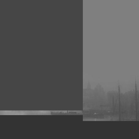
рофессиональных фотографов.
 макро, авто, гламур, фото свадеб и др.