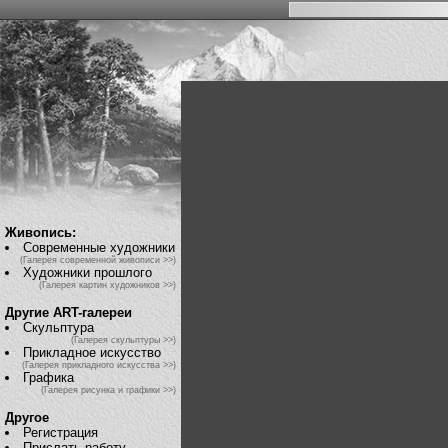
Живопись:
Современные художники
(Галерея современной живописи >>)
Художники прошлого
(Галерея картин художников >>)
Другие ART-галереи
Скульптура
(Галерея скульптуры >>)
Прикладное искусство
(Галерея прикладного искусства >>)
Графика
(Галерея рисунка и графики >>)
Другое
Регистрация
Прислать работу