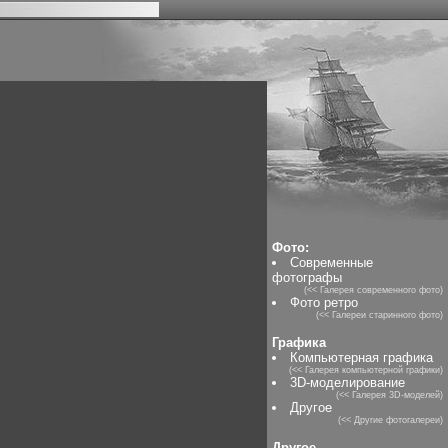
Фото:
Современные
фотографы
(<< Галерея современного фото)
Фото ретро
(<< Галереи старинного фото)
Графика
Компьютерная графика
(<< Галерея компьютерной графики)
3D-моделирование
(<< Галерея 3D-моделей)
Другое
(<< Другие фотогалереи)
Другое