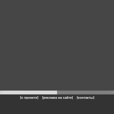
[о проекте]
[реклама на сайте]
[контакты]
: на сайте представлены галереи картин и фотографий художников и п
одели, реклама, панорамы, чёрно белое фото, море, фэнтази, натюрморт,