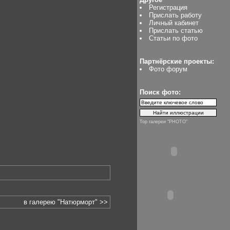
Регистрация
Прислать работу
Личный кабинет
Прислать статью
Статьи по фото
Партнёрские проекты:
Фото форум
Поиск фото:
Top галереи "PHOTO"
в галерею "Натюрморт" >>