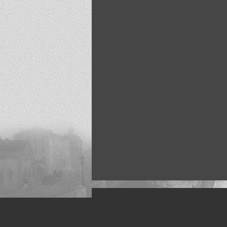
Искусство, живопись и фото
Жанры: Пейзаж, портрет, ню, природа, м