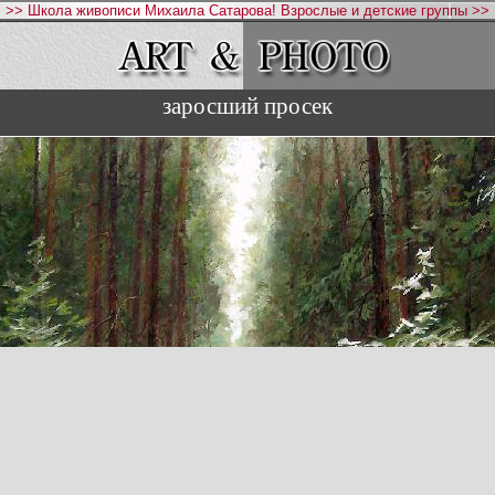
>> Школа живописи Михаила Сатарова! Взрослые и детские группы >>
заросший просек