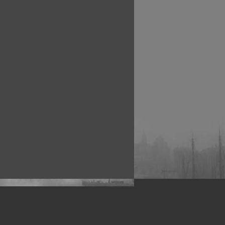
рофессиональных фотографов.
 макро, авто, гламур, фото свадеб и др.