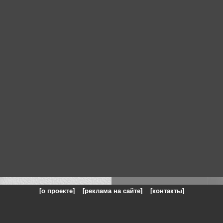
[о проекте]
[реклама на сайте]
[контакты]
: на сайте представлены галереи картин и фотографий художников и п
одели, реклама, панорамы, чёрно белое фото, море, фэнтази, натюрморт,