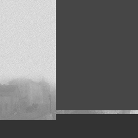
Искусство, живопись и фото
Жанры: Пейзаж, портрет, ню, природа, м