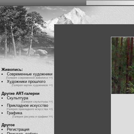
Живопись:
Современные художники
(Галерея современной живописи >>)
Художники прошлого
(Галерея картин художников >>)
Другие ART-галереи
Скульптура
(Галерея скульптуры >>)
Прикладное искусство
(Галерея прикладного искусства >>)
Графика
(Галерея рисунка и графики >>)
Другое
Регистрация
Прислать работу