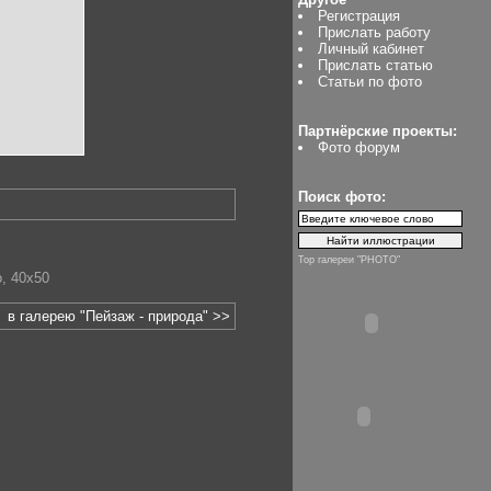
Регистрация
Прислать работу
Личный кабинет
Прислать статью
Статьи по фото
Партнёрские проекты:
Фото форум
Поиск фото:
Top галереи "PHOTO"
о
,
40х50
в галерею "Пейзаж - природа" >>