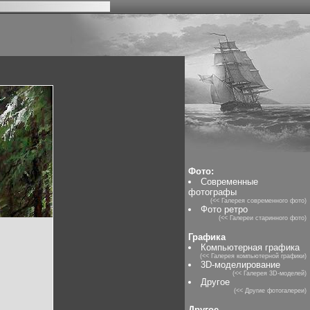
Фото:
Современные
фотографы
(<< Галерея современного фото)
Фото ретро
(<< Галереи старинного фото)
Графика
Компьютерная графика
(<< Галерея компьютерной графики)
3D-моделирование
(<< Галерея 3D-моделей)
Другое
(<< Другие фотогалереи)
Другое