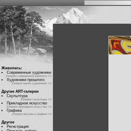
Живопись:
Современные художники
(Галерея современной живописи >>)
Художники прошлого
(Галерея картин художников >>)
Другие ART-галереи
Скульптура
(Галерея скульптуры >>)
Прикладное искусство
(Галерея прикладного искусства >>)
Графика
(Галерея рисунка и графики >>)
Другое
Регистрация
Прислать работу