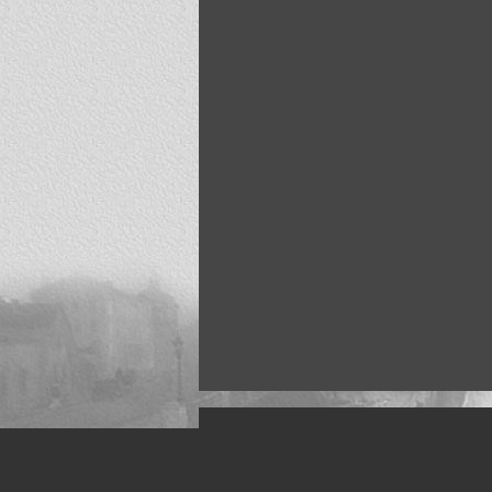
Искусство, живопись и фото
Жанры: Пейзаж, портрет, ню, природа, м