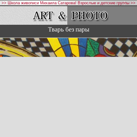
>> Школа живописи Михаила Сатарова! Взрослые и детские группы >>
Тварь без пары