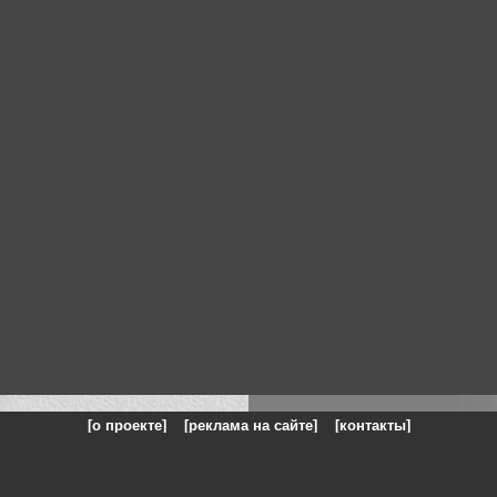
[о проекте]
[реклама на сайте]
[контакты]
: на сайте представлены галереи картин и фотографий художников и п
одели, реклама, панорамы, чёрно белое фото, море, фэнтази, натюрморт,