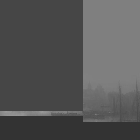
рофессиональных фотографов.
 макро, авто, гламур, фото свадеб и др.