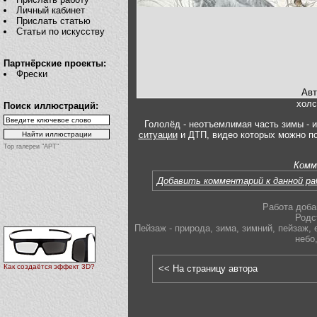
Личный кабинет
Прислать статью
Статьи по искусству
Партнёрские проекты:
Фрески
Авт
холс
Поиск иллюстраций:
Гололёд - неотъемлимая часть зимы - 
ситуации
и ДТП, видео которых можно п
Top галереи "АРТ"
Комм
Добавить комментарий к данной р
Работа доба
Родс
Пейзаж - природа
,
зима
,
зимний
,
пейзаж
,
небо
Как создаётся эффект 3D?
<< На страницу автора