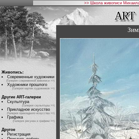
>> Школа живописи Михаила
Зим
Живопись:
Современные художники
(Галерея современной живописи >>)
Художники прошлого
(Галерея картин художников >>)
Другие ART-галереи
Скульптура
(Галерея скульптуры >>)
Прикладное искусство
(Галерея прикладного искусства >>)
Графика
(Галерея рисунка и графики >>)
Другое
Регистрация
Прислать работу