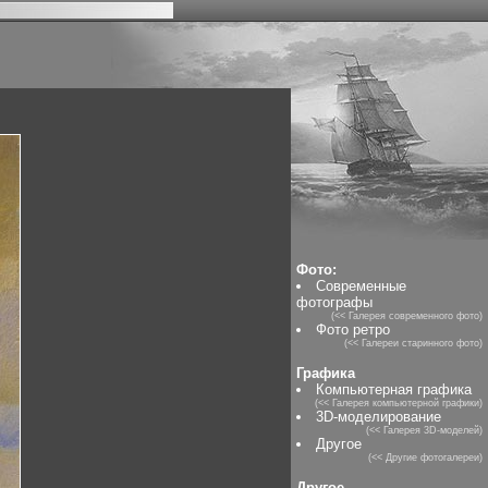
Фото:
Современные
фотографы
(<< Галерея современного фото)
Фото ретро
(<< Галереи старинного фото)
Графика
Компьютерная графика
(<< Галерея компьютерной графики)
3D-моделирование
(<< Галерея 3D-моделей)
Другое
(<< Другие фотогалереи)
Другое