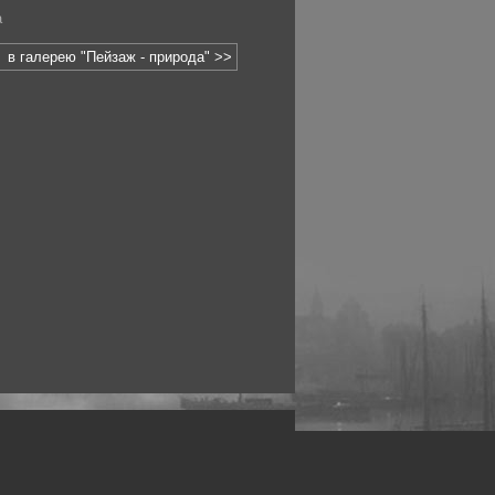
а
в галерею "Пейзаж - природа" >>
рофессиональных фотографов.
 макро, авто, гламур, фото свадеб и др.