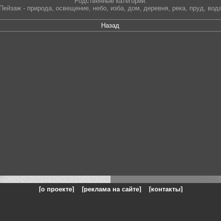
Родственные категории:
Пейзаж - природа
,
освещение
,
небо
,
изба
,
дом
,
деревня
,
река
,
пруд
,
вод
Назад
[о проекте]
[реклама на сайте]
[контакты]
: на сайте представлены галереи картин и фотографий художников и п
одели, реклама, панорамы, чёрно белое фото, море, фэнтази, натюрморт,