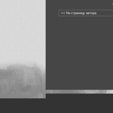
<< На страницу автора
Искусство, живопись и фото
Жанры: Пейзаж, портрет, ню, природа, м