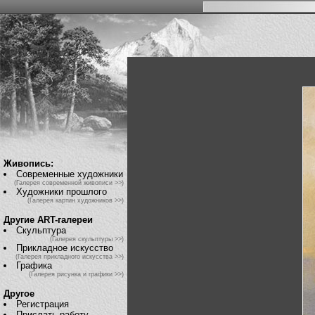
Живопись:
Современные художники
(Галерея современной живописи >>)
Художники прошлого
(Галерея картин художников >>)
Другие ART-галереи
Скульптура
(Галерея скульптуры >>)
Прикладное искусство
(Галерея прикладного искусства >>)
Графика
(Галерея рисунка и графики >>)
Другое
Регистрация
Прислать работу