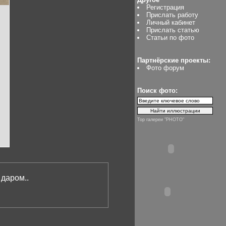
Регистрация
Прислать работу
Личный кабинет
Прислать статью
Статьи по фото
Партнёрские проекты:
Фото форум
Поиск фото:
Top галереи "PHOTO"
даром..