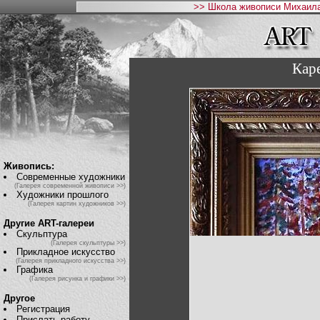
>> Школа живописи Михаила
Каре
Живопись:
Современные художники
(Галерея современной живописи >>)
Художники прошлого
(Галерея картин художников >>)
Другие ART-галереи
Скульптура
(Галерея скульптуры >>)
Прикладное искусство
(Галерея прикладного искусства >>)
Графика
(Галерея рисунка и графики >>)
Другое
Регистрация
Прислать работу