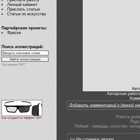
Личный кабинет
Прислать статью
Статьи по искусству
Партнёрские проекты:
Фрески
Поиск иллюстраций:
Top галереи "АРТ"
Авт
Авторская работа
Комм
Добавить комментарий к данной р
Работа доба
Как создаётся эффект 3D?
Родс
Пейзаж - природа
,
искуство
,
натю
<< На страницу автора