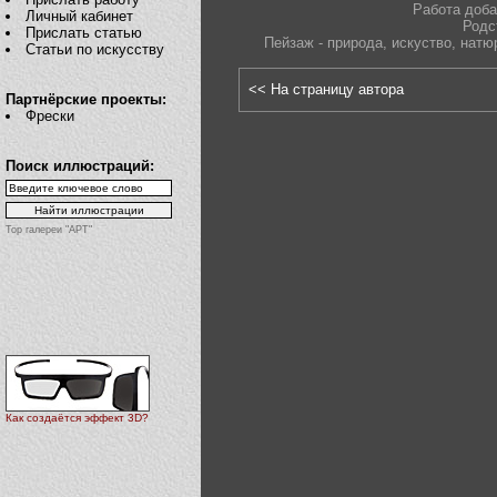
Работа доба
Личный кабинет
Родс
Прислать статью
Пейзаж - природа
,
искуство
,
натю
Статьи по искусству
<< На страницу автора
Партнёрские проекты:
Фрески
Поиск иллюстраций:
Top галереи "АРТ"
Как создаётся эффект 3D?