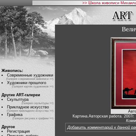
>> Школа живописи Михаила
Вели
Живопись:
Современные художники
(Галерея современной живописи >>)
Художники прошлого
(Галерея картин художников >>)
Другие ART-галереи
Скульптура
(Галерея скульптуры >>)
Прикладное искусство
Авт
(Галерея прикладного искусства >>)
Графика
Картина.Авторская работа. 2007г.
(Галерея рисунка и графики >>)
Комм
Другое
Добавить комментарий к данной р
Регистрация
Прислать работу