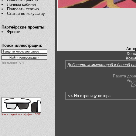
Личный кабинет
Прислать статью
Статьи по искусству
Партнёрские проекты:
Фрески
Поиск иллюстраций:
Авто
Холс
Комм
Top галереи "АРТ"
Добавить комментарий к данной р
Работа доба
Родс
Др
<< На страницу автора
Как создаётся эффект 3D?