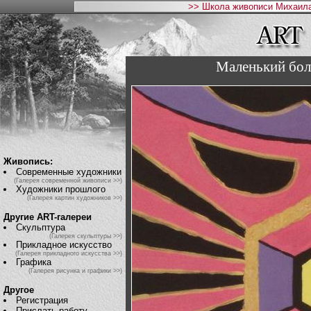
>> Школа живописи Михаила
Маленький бол
Живопись:
Современные художники
(Галерея современной живописи >>)
Художники прошлого
(Галерея картин художников >>)
Другие ART-галереи
Скульптура
(Галерея скульптуры >>)
Прикладное искусство
(Галерея прикладного искусства >>)
Графика
(Галерея рисунка и графики >>)
Другое
Регистрация
Прислать работу