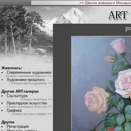
>> Школа живописи Михаила
р
Живопись:
Современные художники
(Галерея современной живописи >>)
Художники прошлого
(Галерея картин художников >>)
Другие ART-галереи
Скульптура
(Галерея скульптуры >>)
Прикладное искусство
(Галерея прикладного искусства >>)
Графика
(Галерея рисунка и графики >>)
Другое
Регистрация
Прислать работу