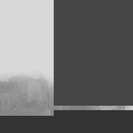
Искусство, живопись и фото
Жанры: Пейзаж, портрет, ню, природа, м