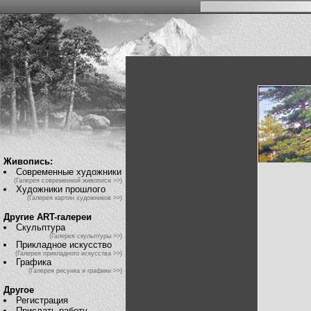
Живопись:
Современные художники
(Галерея современной живописи >>)
Художники прошлого
(Галерея картин художников >>)
Другие ART-галереи
Скульптура
(Галерея скульптуры >>)
Прикладное искусство
(Галерея прикладного искусства >>)
Графика
(Галерея рисунка и графики >>)
Другое
Регистрация
Прислать работу