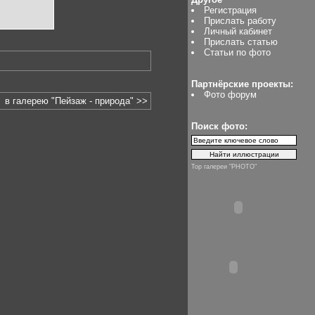
Регистрация
Прислать работу
Личный кабинет
Прислать статью
Статьи по фото
Партнёрские проекты:
Фото форум
в галерею "Пейзаж - природа" >>
Поиск фото:
Top галереи "PHOTO"