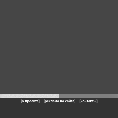
[о проекте]
[реклама на сайте]
[контакты]
: на сайте представлены галереи картин и фотографий художников и п
одели, реклама, панорамы, чёрно белое фото, море, фэнтази, натюрморт,