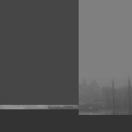
рофессиональных фотографов.
 макро, авто, гламур, фото свадеб и др.