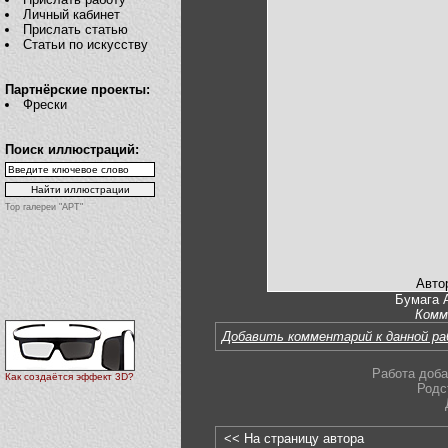
Личный кабинет
Прислать статью
Статьи по искусству
Партнёрские проекты:
Фрески
Поиск иллюстраций:
Top галереи "АРТ"
Авто
Бумага 
Комм
Добавить комментарий к данной р
Работа доба
Как создаётся эффект 3D?
Родс
<< На страницу автора