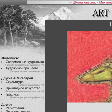
>> Школа живописи Михаила
Живопись:
Современные художники
(Галерея современной живописи >>)
Художники прошлого
(Галерея картин художников >>)
Другие ART-галереи
Скульптура
(Галерея скульптуры >>)
Прикладное искусство
(Галерея прикладного искусства >>)
Графика
(Галерея рисунка и графики >>)
Другое
Регистрация
Прислать работу