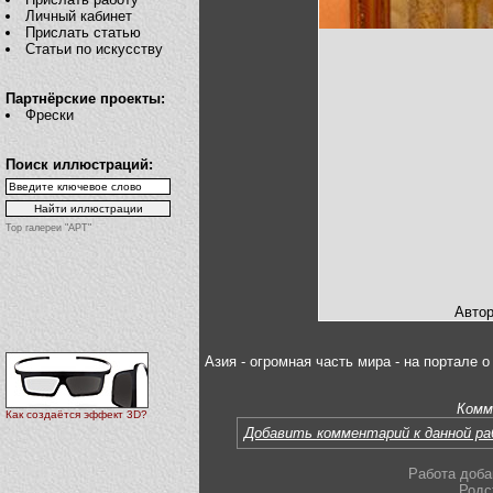
Личный кабинет
Прислать статью
Статьи по искусству
Партнёрские проекты:
Фрески
Поиск иллюстраций:
Top галереи "АРТ"
Автор
Азия - огромная часть мира - на портале 
Комм
Как создаётся эффект 3D?
Добавить комментарий к данной р
Работа доба
Родс