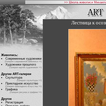
>> Школа живописи Михаила
Лестница к осо
Живопись:
Современные художники
(Галерея современной живописи >>)
Художники прошлого
(Галерея картин художников >>)
Другие ART-галереи
Скульптура
(Галерея скульптуры >>)
Прикладное искусство
(Галерея прикладного искусства >>)
Графика
(Галерея рисунка и графики >>)
Другое
Регистрация
Прислать работу