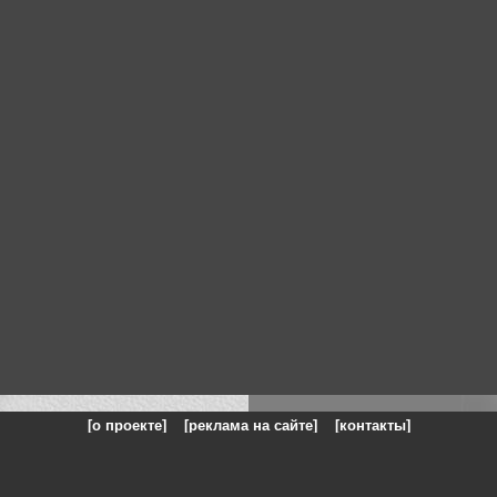
[о проекте]
[реклама на сайте]
[контакты]
: на сайте представлены галереи картин и фотографий художников и п
одели, реклама, панорамы, чёрно белое фото, море, фэнтази, натюрморт,