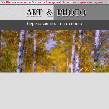
>> Школа живописи Михаила Сатарова! Взрослые и детские группы >>
березовая поляна осенью