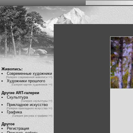
Живопись:
Современные художники
(Галерея современной живописи >>)
Художники прошлого
(Галерея картин художников >>)
Другие ART-галереи
Скульптура
(Галерея скульптуры >>)
Прикладное искусство
(Галерея прикладного искусства >>)
Графика
(Галерея рисунка и графики >>)
Другое
Регистрация
Прислать работу