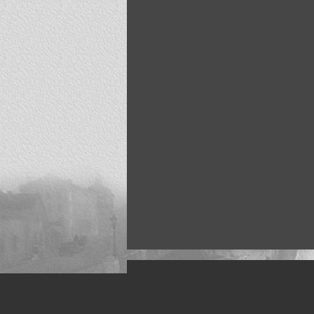
Искусство, живопись и фото
Жанры: Пейзаж, портрет, ню, природа, м