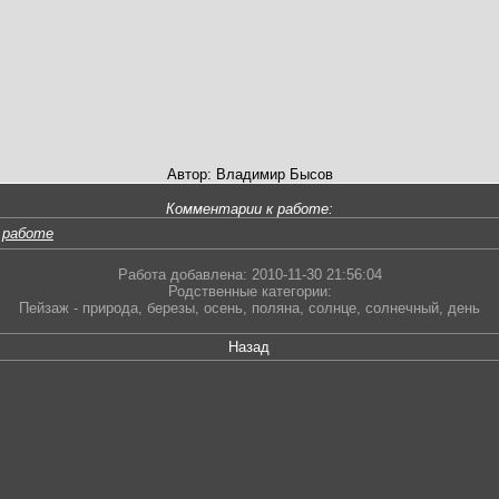
Автор: Владимир Бысов
Комментарии к работе:
 работе
Работа добавлена: 2010-11-30 21:56:04
Родственные категории:
Пейзаж - природа
,
березы
,
осень
,
поляна
,
солнце
,
солнечный
,
день
Назад