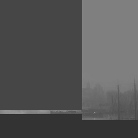
рофессиональных фотографов.
 макро, авто, гламур, фото свадеб и др.