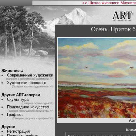
>> Школа живописи Михаила
Осень. Приток б
Живопись:
Современные художники
(Галерея современной живописи >>)
Художники прошлого
(Галерея картин художников >>)
Другие ART-галереи
Скульптура
(Галерея скульптуры >>)
Прикладное искусство
(Галерея прикладного искусства >>)
Графика
(Галерея рисунка и графики >>)
Авт
Другое
Комм
Регистрация
Прислать работу