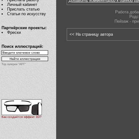
Добавить комментарий к данной р
Личный кабинет
Прислать статью
Работа доба
Статьи по искусству
Родс
Пейзаж - пр
Партнёрские проекты:
Фрески
<< На страницу автора
Поиск иллюстраций:
Top галереи "АРТ"
Как создаётся эффект 3D?