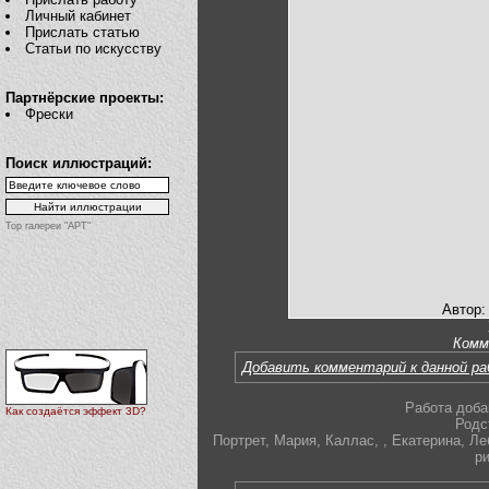
Личный кабинет
Прислать статью
Статьи по искусству
Партнёрские проекты:
Фрески
Поиск иллюстраций:
Top галереи "АРТ"
Автор:
Комм
Добавить комментарий к данной р
Работа доба
Как создаётся эффект 3D?
Родс
Портрет
,
Мария
,
Каллас
,
,
Екатерина
,
Ле
р