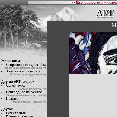
>> Школа живописи Михаила
Ма
Живопись:
Современные художники
(Галерея современной живописи >>)
Художники прошлого
(Галерея картин художников >>)
Другие ART-галереи
Скульптура
(Галерея скульптуры >>)
Прикладное искусство
(Галерея прикладного искусства >>)
Графика
(Галерея рисунка и графики >>)
Другое
Регистрация
Прислать работу