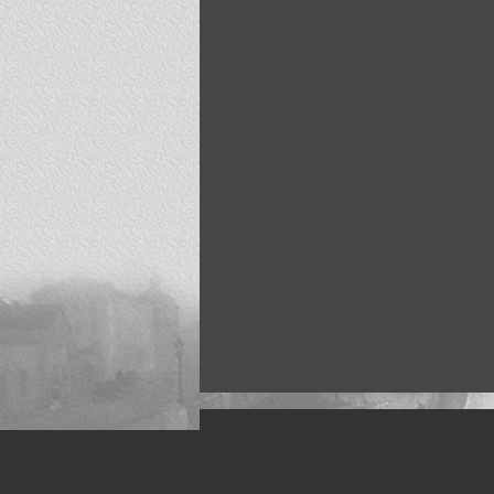
Искусство, живопись и фото
Жанры: Пейзаж, портрет, ню, природа, м