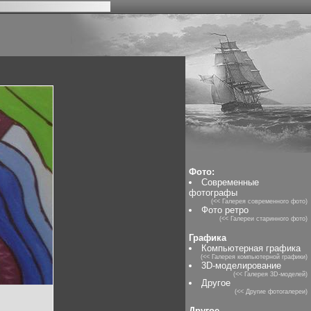
Фото:
Современные
фотографы
(<< Галерея современного фото)
Фото ретро
(<< Галереи старинного фото)
Графика
Компьютерная графика
(<< Галерея компьютерной графики)
3D-моделирование
(<< Галерея 3D-моделей)
Другое
(<< Другие фотогалереи)
Другое