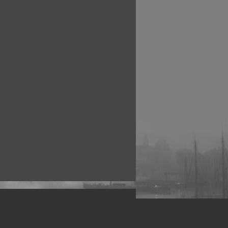
рофессиональных фотографов.
 макро, авто, гламур, фото свадеб и др.