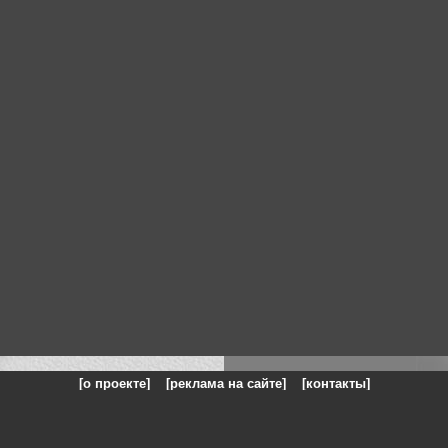
[о проекте]
[реклама на сайте]
[контакты]
: на сайте представлены галереи картин и фотографий художников и п
одели, реклама, панорамы, чёрно белое фото, море, фэнтази, натюрморт,