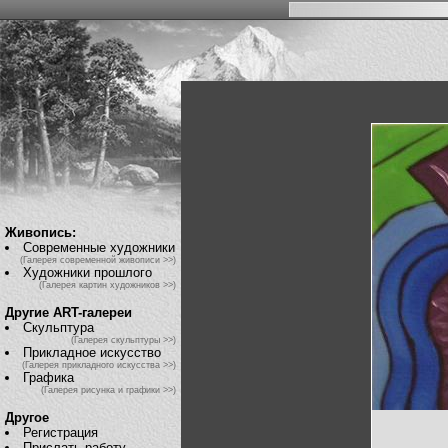
Живопись:
Современные художники
(Галерея современной живописи >>)
Художники прошлого
(Галерея картин художников >>)
Другие ART-галереи
Скульптура
(Галерея скульптуры >>)
Прикладное искусство
(Галерея прикладного искусства >>)
Графика
(Галерея рисунка и графики >>)
Другое
Регистрация
Прислать работу