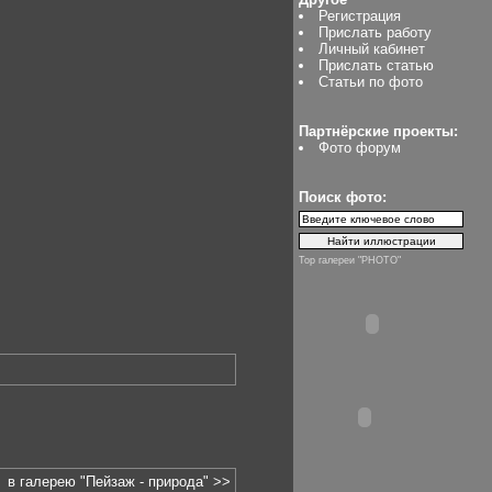
Регистрация
Прислать работу
Личный кабинет
Прислать статью
Статьи по фото
Партнёрские проекты:
Фото форум
Поиск фото:
Top галереи "PHOTO"
в галерею "Пейзаж - природа" >>