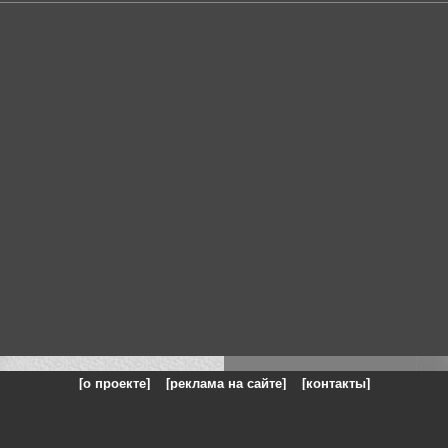
[о проекте]
[реклама на сайте]
[контакты]
: на сайте представлены галереи картин и фотографий художников и п
одели, реклама, панорамы, чёрно белое фото, море, фэнтази, натюрморт,