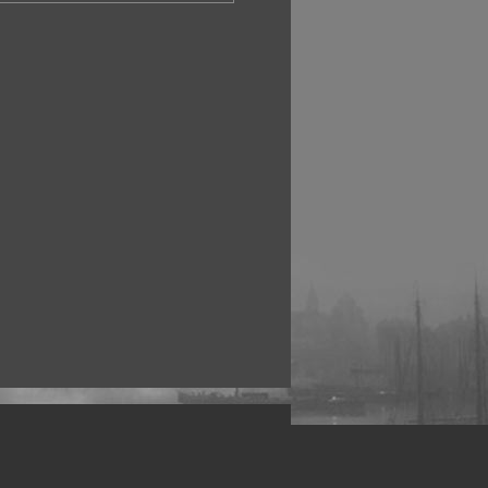
рофессиональных фотографов.
 макро, авто, гламур, фото свадеб и др.