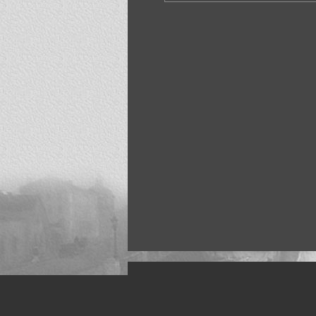
Искусство, живопись и фото
Жанры: Пейзаж, портрет, ню, природа, м