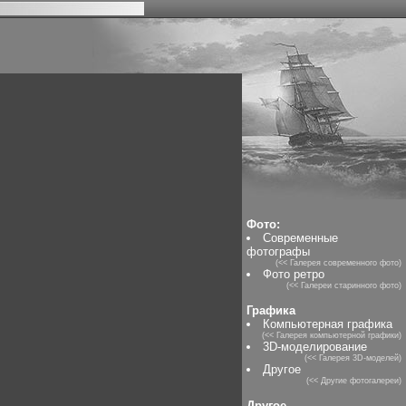
Фото:
Современные
фотографы
(<< Галерея современного фото)
Фото ретро
(<< Галереи старинного фото)
Графика
Компьютерная графика
(<< Галерея компьютерной графики)
3D-моделирование
(<< Галерея 3D-моделей)
Другое
(<< Другие фотогалереи)
Другое