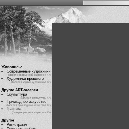
Живопись:
Современные художники
(Галерея современной живописи >>)
Художники прошлого
(Галерея картин художников >>)
Другие ART-галереи
Скульптура
(Галерея скульптуры >>)
Прикладное искусство
(Галерея прикладного искусства >>)
Графика
(Галерея рисунка и графики >>)
Другое
Регистрация
Прислать работу