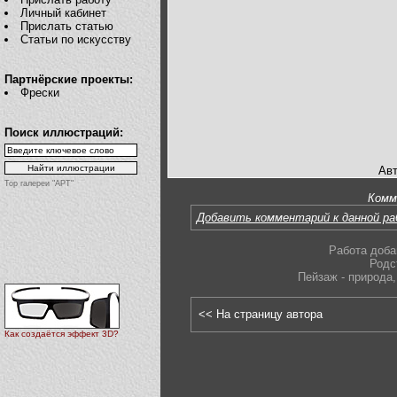
Личный кабинет
Прислать статью
Статьи по искусству
Партнёрские проекты:
Фрески
Поиск иллюстраций:
Авт
Top галереи "АРТ"
Комм
Добавить комментарий к данной р
Работа доба
Родс
Пейзаж - природа
,
<< На страницу автора
Как создаётся эффект 3D?