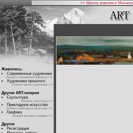
>> Школа живописи Михаила
Живопись:
Современные художники
(Галерея современной живописи >>)
Художники прошлого
(Галерея картин художников >>)
Другие ART-галереи
Скульптура
(Галерея скульптуры >>)
Прикладное искусство
(Галерея прикладного искусства >>)
Графика
(Галерея рисунка и графики >>)
Другое
Регистрация
Прислать работу