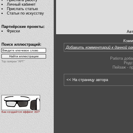
Личный кабинет
Прислать статью
Статьи по искусству
Партнёрские проекты:
Фрески
Авт
Комм
Поиск иллюстраций:
Добавить комментарий к данной р
Работа доба
Top галереи "АРТ"
Родс
Пейзаж - п
<< На страницу автора
Как создаётся эффект 3D?