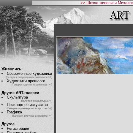
>> Школа живописи Михаила
Живопись:
Современные художники
(Галерея современной живописи >>)
Художники прошлого
(Галерея картин художников >>)
Другие ART-галереи
Скульптура
(Галерея скульптуры >>)
Прикладное искусство
(Галерея прикладного искусства >>)
Графика
(Галерея рисунка и графики >>)
Другое
Регистрация
Прислать работу