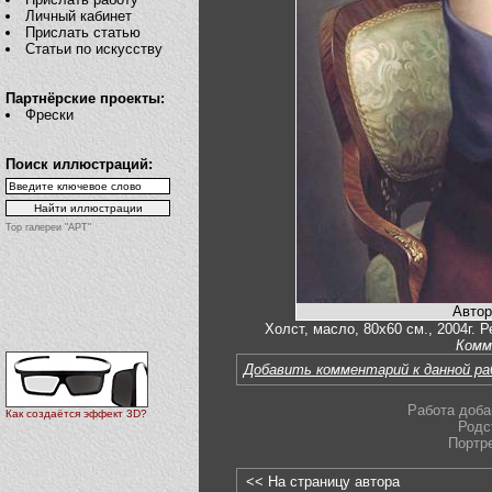
Личный кабинет
Прислать статью
Статьи по искусству
Партнёрские проекты:
Фрески
Поиск иллюстраций:
Top галереи "АРТ"
Автор
Холст, масло, 80х60 см., 2004г. 
Комм
Добавить комментарий к данной р
Работа доба
Как создаётся эффект 3D?
Родс
Портр
<< На страницу автора