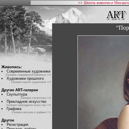
>> Школа живописи Михаила
“Пор
Живопись:
Современные художники
(Галерея современной живописи >>)
Художники прошлого
(Галерея картин художников >>)
Другие ART-галереи
Скульптура
(Галерея скульптуры >>)
Прикладное искусство
(Галерея прикладного искусства >>)
Графика
(Галерея рисунка и графики >>)
Другое
Регистрация
Прислать работу