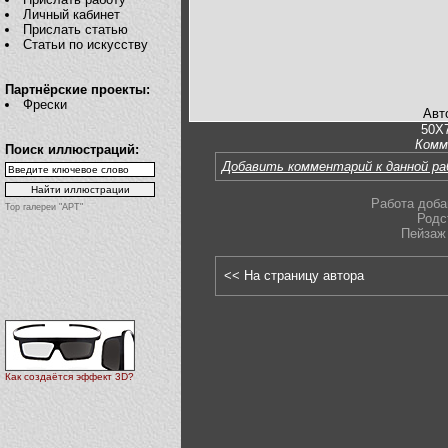
Личный кабинет
Прислать статью
Статьи по искусству
Партнёрские проекты:
Фрески
Авт
50Х
Комм
Поиск иллюстраций:
Добавить комментарий к данной р
Работа доба
Top галереи "АРТ"
Родс
Пейзаж 
<< На страницу автора
Как создаётся эффект 3D?