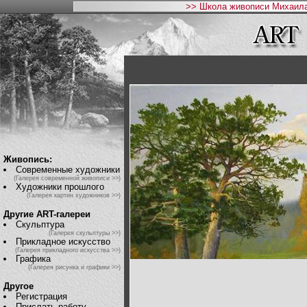
>> Школа живописи Михаила
Живопись:
Современные художники
(Галерея современной живописи >>)
Художники прошлого
(Галерея картин художников >>)
Другие ART-галереи
Скульптура
(Галерея скульптуры >>)
Прикладное искусство
(Галерея прикладного искусства >>)
Графика
(Галерея рисунка и графики >>)
Другое
Регистрация
Прислать работу