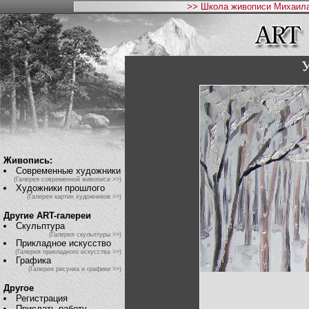
>> Школа живописи Михаила
У
Живопись:
Современные художники
(Галерея современной живописи >>)
Художники прошлого
(Галерея картин художников >>)
Другие ART-галереи
Скульптура
(Галерея скульптуры >>)
Прикладное искусство
(Галерея прикладного искусства >>)
Графика
(Галерея рисунка и графики >>)
Другое
Регистрация
Прислать работу