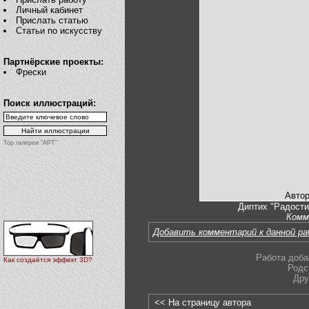
Личный кабинет
Прислать статью
Статьи по искусству
Партнёрские проекты:
Фрески
Поиск иллюстраций:
Top галереи "АРТ"
Автор
Диптих "Радости
Комм
Добавить комментарий к данной р
Работа доба
Как создаётся эффект 3D?
Родс
Дру
<< На страницу автора