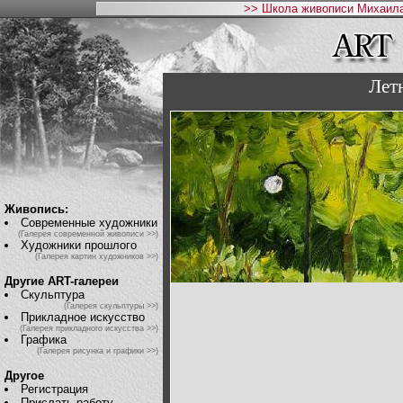
>> Школа живописи Михаила
Лет
Живопись:
Современные художники
(Галерея современной живописи >>)
Художники прошлого
(Галерея картин художников >>)
Другие ART-галереи
Скульптура
(Галерея скульптуры >>)
Прикладное искусство
(Галерея прикладного искусства >>)
Графика
(Галерея рисунка и графики >>)
Другое
Регистрация
Прислать работу