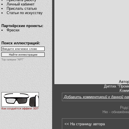
Личный кабинет
Прислать статью
Статьи по искусству
Партнёрские проекты:
Фрески
Поиск иллюстраций:
Top галереи "АРТ"
Автор
Диптих "Проме
Комм
Добавить комментарий к данной р
Родс
Как создаётся эффект 3D?
Ню - обнажённ
<< На страницу автора