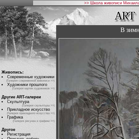
>> Школа живописи Михаила
В зимн
Живопись:
Современные художники
(Галерея современной живописи >>)
Художники прошлого
(Галерея картин художников >>)
Другие ART-галереи
Скульптура
(Галерея скульптуры >>)
Прикладное искусство
(Галерея прикладного искусства >>)
Графика
(Галерея рисунка и графики >>)
Другое
Регистрация
Прислать работу