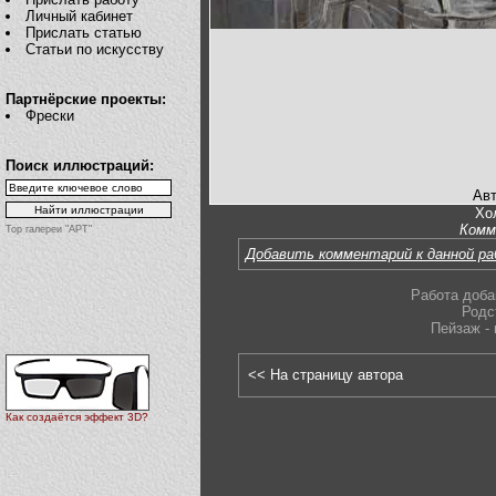
Личный кабинет
Прислать статью
Статьи по искусству
Партнёрские проекты:
Фрески
Поиск иллюстраций:
Авт
Хол
Комм
Top галереи "АРТ"
Добавить комментарий к данной р
Работа доба
Родс
Пейзаж -
<< На страницу автора
Как создаётся эффект 3D?