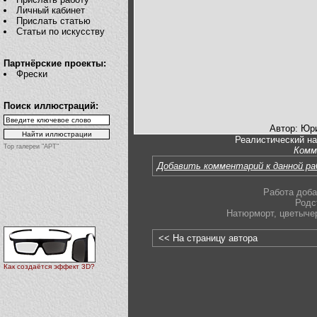
Личный кабинет
Прислать статью
Статьи по искусству
Партнёрские проекты:
Фрески
Поиск иллюстраций:
Автор: Юр
Реалистический н
Top галереи "АРТ"
Комм
Добавить комментарий к данной р
Работа доба
Родс
Натюрморт
,
цветыче
<< На страницу автора
Как создаётся эффект 3D?