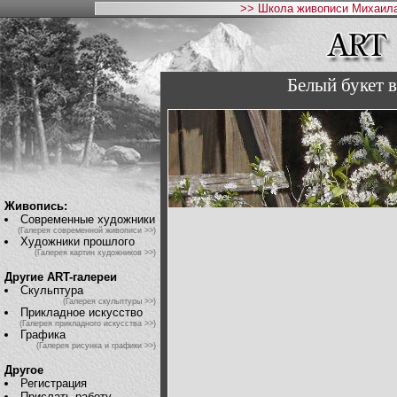
>> Школа живописи Михаила
Белый букет 
Живопись:
Современные художники
(Галерея современной живописи >>)
Художники прошлого
(Галерея картин художников >>)
Другие ART-галереи
Скульптура
(Галерея скульптуры >>)
Прикладное искусство
(Галерея прикладного искусства >>)
Графика
(Галерея рисунка и графики >>)
Другое
Регистрация
Прислать работу