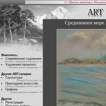
>> Школа живописи Михаила
Средиземное море.
Живопись:
Современные художники
(Галерея современной живописи >>)
Художники прошлого
(Галерея картин художников >>)
Другие ART-галереи
Скульптура
(Галерея скульптуры >>)
Прикладное искусство
(Галерея прикладного искусства >>)
Графика
(Галерея рисунка и графики >>)
Другое
Регистрация
Прислать работу