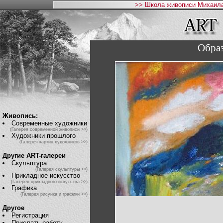
>> Школа живописи Михаила
Обра
Живопись:
Современные художники
(Галерея современной живописи >>)
Художники прошлого
(Галерея картин художников >>)
Другие ART-галереи
Скульптура
(Галерея скульптуры >>)
Прикладное искусство
(Галерея прикладного искусства >>)
Графика
(Галерея рисунка и графики >>)
Другое
Регистрация
Прислать работу