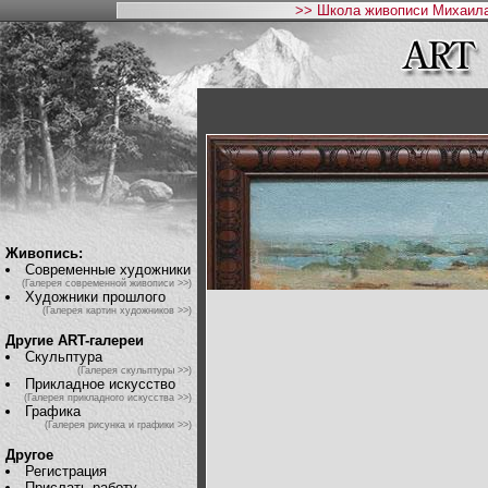
>> Школа живописи Михаила
Живопись:
Современные художники
(Галерея современной живописи >>)
Художники прошлого
(Галерея картин художников >>)
Другие ART-галереи
Скульптура
(Галерея скульптуры >>)
Прикладное искусство
(Галерея прикладного искусства >>)
Графика
(Галерея рисунка и графики >>)
Другое
Регистрация
Прислать работу