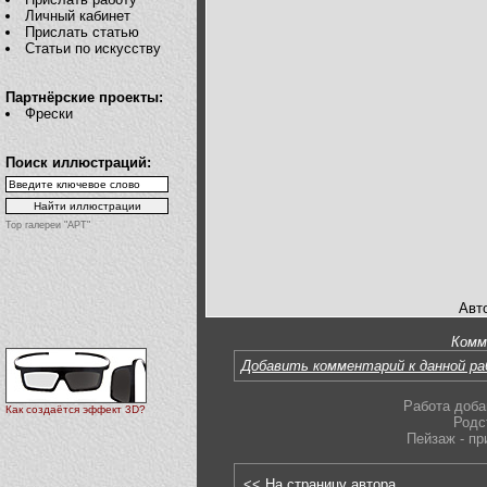
Личный кабинет
Прислать статью
Статьи по искусству
Партнёрские проекты:
Фрески
Поиск иллюстраций:
Top галереи "АРТ"
Авто
Комм
Добавить комментарий к данной р
Работа доба
Как создаётся эффект 3D?
Родс
Пейзаж - пр
<< На страницу автора