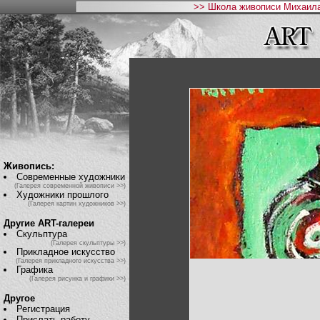
>> Школа живописи Михаила
Живопись:
Современные художники
(Галерея современной живописи >>)
Художники прошлого
(Галерея картин художников >>)
Другие ART-галереи
Скульптура
(Галерея скульптуры >>)
Прикладное искусство
(Галерея прикладного искусства >>)
Графика
(Галерея рисунка и графики >>)
Другое
Регистрация
Прислать работу