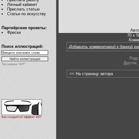
Личный кабинет
Прислать статью
Статьи по искусству
Партнёрские проекты:
Авто
Фрески
70 х 5
Комм
Поиск иллюстраций:
Добавить комментарий к данной р
Родс
Другое
,
Top галереи "АРТ"
<< На страницу автора
Как создаётся эффект 3D?