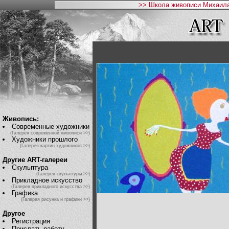
>> Школа живописи Михаила
Живопись:
Современные художники
(Галерея современной живописи >>)
Художники прошлого
(Галерея картин художников >>)
Другие ART-галереи
Скульптура
(Галерея скульптуры >>)
Прикладное искусство
(Галерея прикладного искусства >>)
Графика
(Галерея рисунка и графики >>)
Другое
Регистрация
Прислать работу