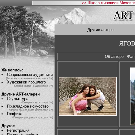
>> Школа живописи Михаила
Другие авторы
ЯГОВ
Об авторе
Фэ
Живопись:
Современные художники
(Галерея современной живописи >>)
Художники прошлого
(Галерея картин художников >>)
Другие ART-галереи
Скульптура
(Галерея скульптуры >>)
Прикладное искусство
(Галерея прикладного искусства >>)
Графика
(Галерея рисунка и графики >>)
Другое
Регистрация
Прислать работу