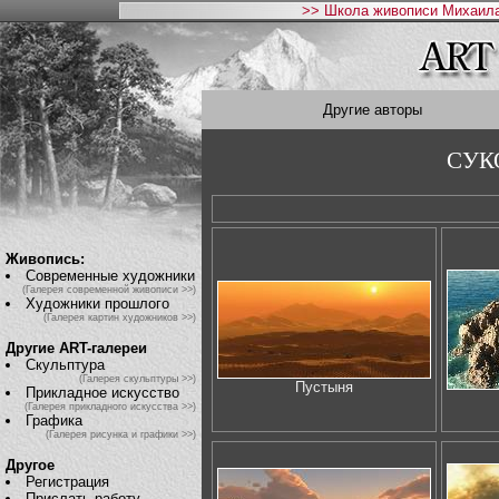
>> Школа живописи Михаила
Другие авторы
СУК
Живопись:
Современные художники
(Галерея современной живописи >>)
Художники прошлого
(Галерея картин художников >>)
Другие ART-галереи
Скульптура
(Галерея скульптуры >>)
Пустыня
Прикладное искусство
(Галерея прикладного искусства >>)
Графика
(Галерея рисунка и графики >>)
Другое
Регистрация
Прислать работу