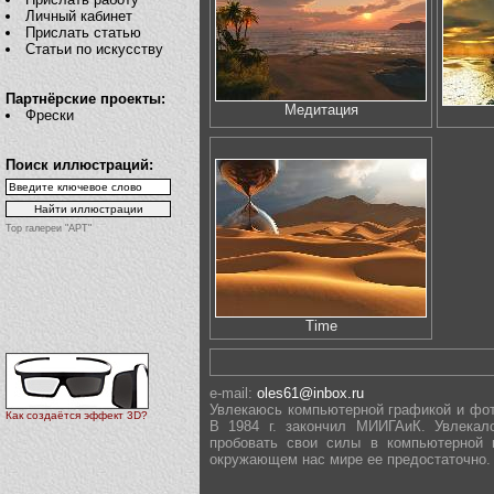
Личный кабинет
Прислать статью
Статьи по искусству
Партнёрские проекты:
Медитация
Фрески
Поиск иллюстраций:
Top галереи "АРТ"
Time
e-mail:
oles61@inbox.ru
Увлекаюсь компьютерной графикой и фото
Как создаётся эффект 3D?
В 1984 г. закончил МИИГАиК. Увлекал
пробовать свои силы в компьютерной 
окружающем нас мире ее предостаточно. 