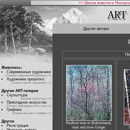
>> Школа живописи Михаила
Другие авторы
Пр
Живопись:
Современные художники
(Галерея современной живописи >>)
Художники прошлого
(Галерея картин художников >>)
Другие ART-галереи
Скульптура
(Галерея скульптуры >>)
Прикладное искусство
(Галерея прикладного искусства >>)
Графика
(Галерея рисунка и графики >>)
Другое
Redbud tree in Bottomland,
Регистрация
near red river Gorge,
Прислать работу