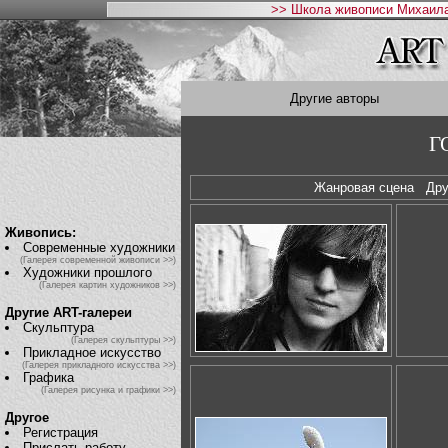
>> Школа живописи Михаила
Другие авторы
Г
Жанровая сцена
Др
Живопись:
Современные художники
(Галерея современной живописи >>)
Художники прошлого
(Галерея картин художников >>)
Другие ART-галереи
Скульптура
(Галерея скульптуры >>)
Прикладное искусство
(Галерея прикладного искусства >>)
Графика
(Галерея рисунка и графики >>)
Другое
Регистрация
Прислать работу