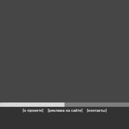
[о проекте]
[реклама на сайте]
[контакты]
: на сайте представлены галереи картин и фотографий художников и п
одели, реклама, панорамы, чёрно белое фото, море, фэнтази, натюрморт,