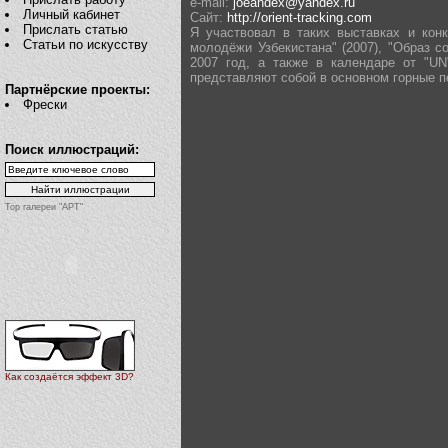
e-mail:
joeandex@yandex.ru
Личный кабинет
Сайт:
http://orient-tracking.com
Прислать статью
Я участвовал в таких выставках и конку
Статьи по искусству
молодёжи Узбекистана" (2007), "Образ 
2007 год, а также в календаре от "U
представляют собой в основном горные пе
Партнёрские проекты:
Фрески
Поиск иллюстраций:
Top галереи "АРТ"
Как создаётся эффект 3D?