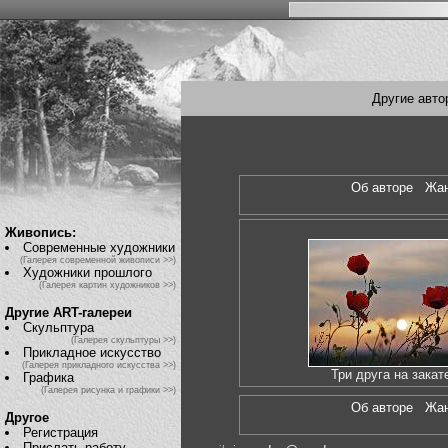
Другие авто
Об авторе
Жа
Живопись:
Современные художники
(Галерея современной живописи >>)
Художники прошлого
(Галерея картин художников >>)
Другие ART-галереи
Скульптура
(Галерея скульптуры >>)
Прикладное искусство
(Галерея прикладного искусства >>)
Три друга на закат
Графика
(Галерея рисунка и графики >>)
Об авторе
Жа
Другое
Регистрация
Прислать работу