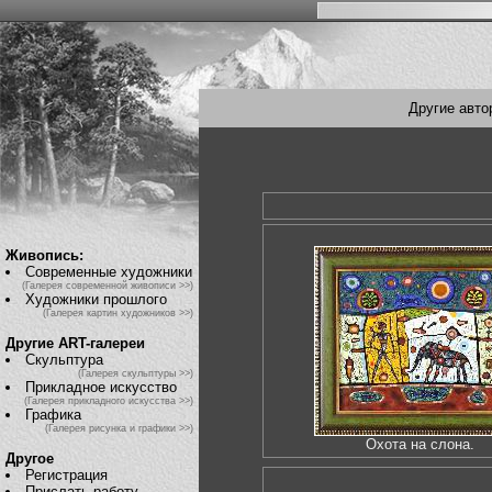
Другие авто
Живопись:
Современные художники
(Галерея современной живописи >>)
Художники прошлого
(Галерея картин художников >>)
Другие ART-галереи
Скульптура
(Галерея скульптуры >>)
Прикладное искусство
(Галерея прикладного искусства >>)
Графика
(Галерея рисунка и графики >>)
Охота на слона.
Другое
Регистрация
Прислать работу