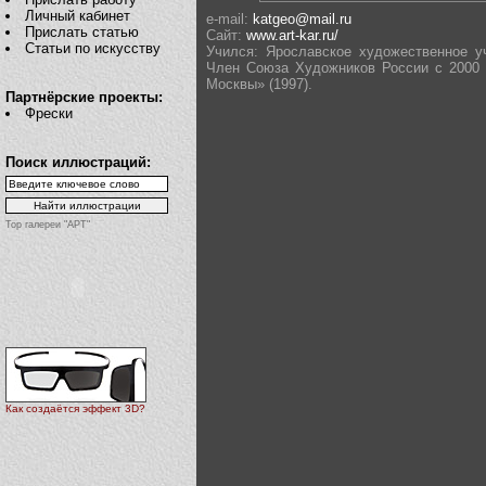
Личный кабинет
e-mail:
katgeo@mail.ru
Прислать статью
Сайт:
www.art-kar.ru/
Статьи по искусству
Учился: Ярославское художественное уч
Член Союза Художников России с 2000 г
Москвы» (1997).
Партнёрские проекты:
Фрески
Поиск иллюстраций:
Top галереи "АРТ"
Как создаётся эффект 3D?