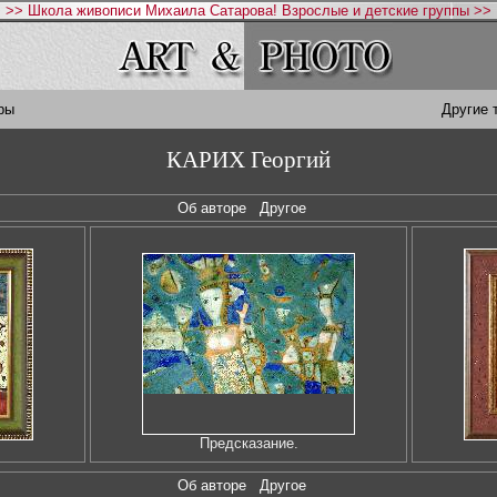
>> Школа живописи Михаила Сатарова! Взрослые и детские группы >>
ры
Другие 
КАРИХ Георгий
Об авторе
Другое
Предсказание.
Об авторе
Другое