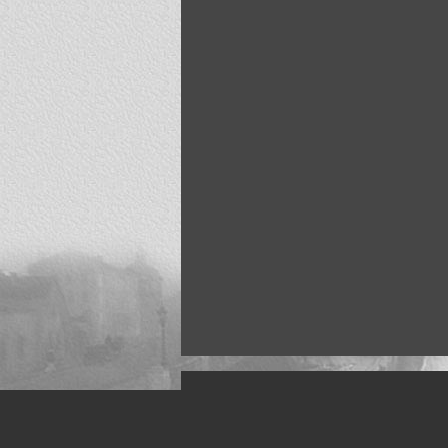
Искусство, живопись и фото
Жанры: Пейзаж, портрет, ню, природа, м