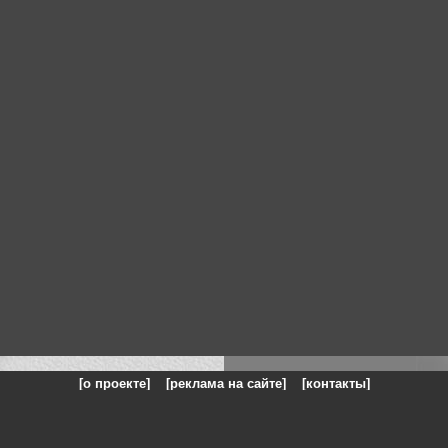
[о проекте]
[реклама на сайте]
[контакты]
: на сайте представлены галереи картин и фотографий художников и п
одели, реклама, панорамы, чёрно белое фото, море, фэнтази, натюрморт,