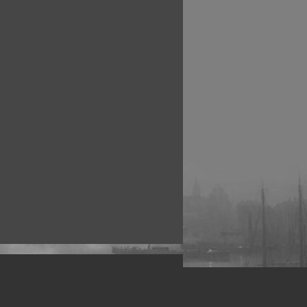
рофессиональных фотографов.
 макро, авто, гламур, фото свадеб и др.