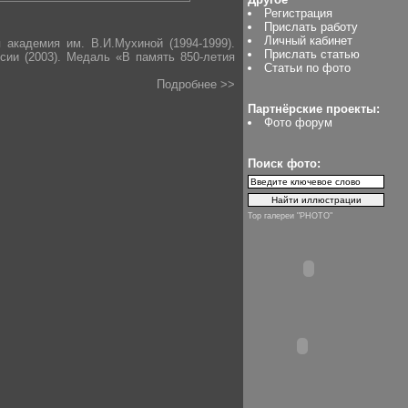
Регистрация
Прислать работу
Личный кабинет
 академия им. В.И.Мухиной (1994-1999).
Прислать статью
сии (2003). Медаль «В память 850-летия
Статьи по фото
Подробнее >>
Партнёрские проекты:
Фото форум
Поиск фото:
Top галереи "PHOTO"