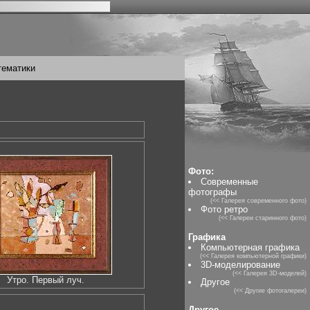
тематики
Фото:
Современные
фотографы
(<< Галерея современного фото)
Фото ретро
(<< Галереи старинного фото)
Графика
Компьютерная графика
(<< Галерея компьютерной графики)
3D-моделирование
(<< Галерея 3D-моделей)
Утро. Первый луч.
Другое
(<< Другие фотогалереи)
Другое