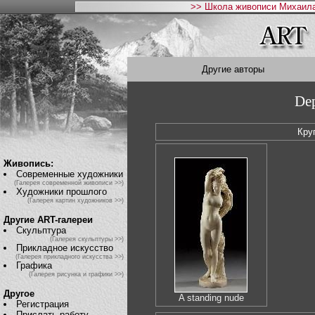
>> Школа живописи Михаила
Другие авторы
Dep
Кру
Живопись:
Современные художники
(Галерея современной живописи >>)
Художники прошлого
(Галерея картин художников >>)
Другие ART-галереи
Скульптура
(Галерея скульптуры >>)
Прикладное искусство
(Галерея прикладного искусства >>)
Графика
(Галерея рисунка и графики >>)
Другое
A standing nude
Регистрация
Прислать работу