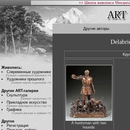
>> Школа живописи Михаила
Другие авторы
Delabri
Кру
Живопись:
Современные художники
(Галерея современной живописи >>)
Художники прошлого
(Галерея картин художников >>)
Другие ART-галереи
Скульптура
(Галерея скульптуры >>)
Прикладное искусство
(Галерея прикладного искусства >>)
Графика
(Галерея рисунка и графики >>)
Другое
A huntsman with two
Регистрация
hounds
Прислать работу